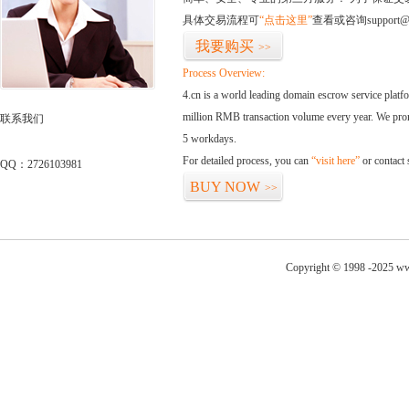
具体交易流程可
“点击这里”
查看或咨询support@
我要购买
>>
Process Overview:
4.cn is a world leading domain escrow service plat
million RMB transaction volume every year. We promi
联系我们
5 workdays.
For detailed process, you can
“visit here”
or contact
QQ：2726103981
BUY NOW
>>
Copyright © 1998 -2025 ww