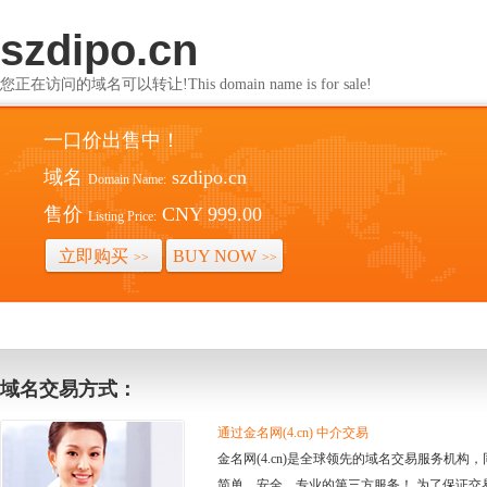
szdipo.cn
您正在访问的域名可以转让!This domain name is for sale!
一口价出售中！
域名
szdipo.cn
Domain Name:
售价
CNY 999.00
Listing Price:
立即购买
BUY NOW
>>
>>
域名交易方式：
通过金名网(4.cn) 中介交易
金名网(4.cn)是全球领先的域名交易服务机
简单、安全、专业的第三方服务！ 为了保证交